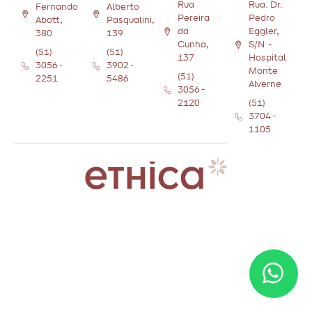
Rua
Rua. Dr.
Fernando
Alberto
Pereira
Pedro
Abott,
Pasqualini,
da
Eggler,
380
139
Cunha,
S/N -
(51)
(51)
137
Hospital
3056-
3902-
Monte
(51)
2251
5486
Alverne
3056-
2120
(51)
3704-
1105